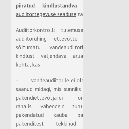
piiratud kindlustandva töövõtuna
audiitortegevuse seaduse
tähenduses.
Audiitorkontrolli tulemusena esitab
audiitorühing ettevõtte juhatusele
sõltumatu vandeaudiitori piiratud
kindlust väljendava aruande selle
kohta, kas:
- vandeaudiitorile ei ole teatavaks
saanud midagi, mis sunniks uskuma, et
pakendiettevõtja ei oma piisavalt
rahalisi vahendeid turule lastud
pakendatud kauba pakendi ja
pakenditest tekkinud jäätmete