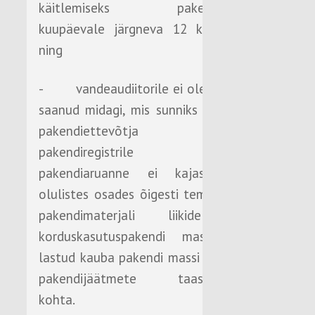
käitlemiseks pakendiaruande
kuupäevale järgneva 12 kuu jooksul
ning
- vandeaudiitorile ei ole teatavaks
saanud midagi, mis sunniks uskuma, et
pakendiettevõtja poolt
pakendiregistrile esitatud
pakendiaruanne ei kajasta kõigis
olulistes osades õigesti tema andmeid
pakendimaterjali liikide kaupa
korduskasutuspakendi massi, turule
lastud kauba pakendi massi ja andmeid
pakendijäätmete taaskasutamise
kohta.