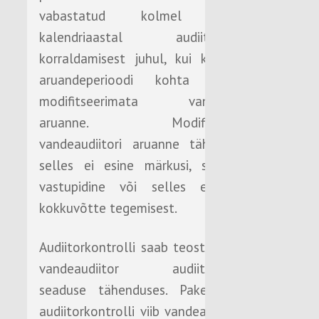
vabastatud kolmel järgneval
kalendriaastal audiitorkontrolli
korraldamisest juhul, kui kontrollitud
aruandeperioodi kohta esitatakse
modifitseerimata vandeaudiitori
aruanne. Modifitseerimata
vandeaudiitori aruanne tähendab, et
selles ei esine märkusi, see ei ole
vastupidine või selles ei loobuta
kokkuvõtte tegemisest.
Audiitorkontrolli saab teostada üksnes
vandeaudiitor audiitortegevuse
seaduse tähenduses. Pakendiaruande
audiitorkontrolli viib vandeaudiitor läbi