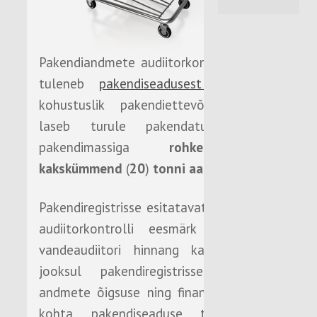
Pakendiandmete audiitorkontrolli nõue
tuleneb
pakendiseadusest
ning on
kohustuslik pakendiettevõtjale, kes
laseb turule pakendatud kaupa
pakendimassiga
rohkem kui
kakskümmend
(
20
)
tonni aastas
.
Pakendiregistrisse esitatavate andmete
audiitorkontrolli eesmärk on anda
vandeaudiitori hinnang kalendriaasta
jooksul pakendiregistrisse esitatud
andmete õigsuse ning finantsjuhtimise
kohta pakendiseaduse tähenduses.