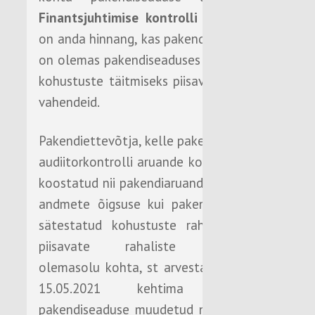
Finantsjuhtimise kontrolli
eesmärgiks
on anda hinnang, kas pakendiettevõtjal
on olemas pakendiseaduses sätestatud
kohustuste täitmiseks piisavalt rahalisi
vahendeid.
Pakendiettevõtja, kelle pakendiaruande
audiitorkontrolli aruande kokkuvõte on
koostatud nii pakendiaruandes esitatud
andmete õigsuse kui pakendiseaduses
sätestatud kohustuste rahastamiseks
piisavate rahaliste vahendite
olemasolu kohta, st arvestades alates
15.05.2021 kehtima hakanud
pakendiseaduse muudetud nõudeid, on