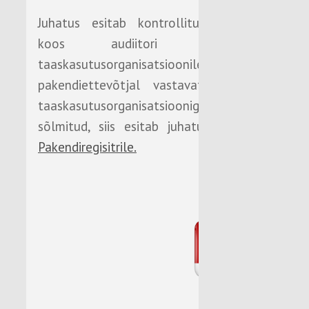
Juhatus esitab kontrollitud andmed
koos audiitori aruandega
taaskasutusorganisatsioonile. Kui
pakendiettevõtjal vastavat lepingut
taaskasutusorganisatsiooniga ei ole
sõlmitud, siis esitab juhatus aruande
Pakendiregisitrile.